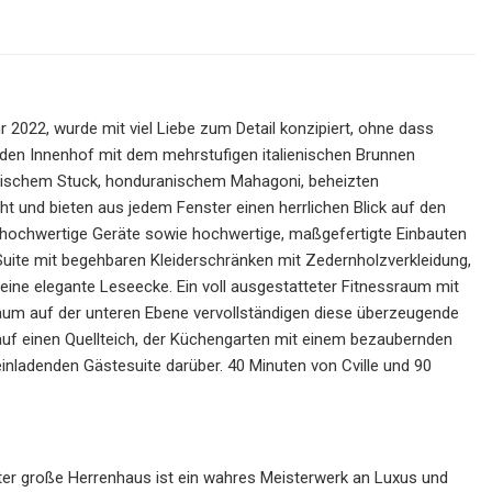
 2022, wurde mit viel Liebe zum Detail konzipiert, ohne dass
den Innenhof mit dem mehrstufigen italienischen Brunnen
ntischem Stuck, honduranischem Mahagoni, beheizten
ht und bieten aus jedem Fenster einen herrlichen Blick auf den
 hochwertige Geräte sowie hochwertige, maßgefertigte Einbauten
Suite mit begehbaren Kleiderschränken mit Zedernholzverkleidung,
ne elegante Leseecke. Ein voll ausgestatteter Fitnessraum mit
raum auf der unteren Ebene vervollständigen diese überzeugende
auf einen Quellteich, der Küchengarten mit einem bezaubernden
adenden Gästesuite darüber. 40 Minuten von Cville und 90
r große Herrenhaus ist ein wahres Meisterwerk an Luxus und