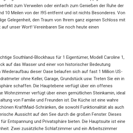
 perfekt zum Verweilen oder einfach zum Genießen der Ruhe der
nd 10 Meilen von der I95 entfernt und ist nichts Besonderes. Von
malige Gelegenheit, den Traum von Ihrem ganz eigenen Schloss mit
 auf unser Wort! Vereinbaren Sie noch heute einen
tige Southland-Blockhaus für 1 Eigentümer, Modell Caroline 1,
ick auf das Wasser und einer von historischer Bedeutung
Wiederaufbau dieser Oase belaufen sich auf fast 1 Million US-
dratmeter ohne Keller, Garage, Grundstück usw. Treten Sie ein in
häre schaffen. Die Hauptebene verfügt über ein offenes
e Wohnzimmer verfügt über einen gemütlichen Steinkamin, ideal
ltung von Familie und Freunden ist. Die Küche ist eine wahre
chönen KraftMaid-Schränken, die sowohl Funktionalität als auch
alerische Aussicht auf den See durch die großen Fenster. Dieses
 für Entspannung und Privatsphäre bieten. Die Hauptsuite ist eine
nheit. Zwei zusätzliche Schlafzimmer und ein Arbeitszimmer