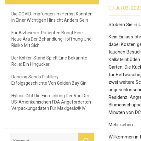
Jul 03, 202
Die COVID-Impfungen Im Herbst Könnten
In Einer Wichtigen Hinsicht Anders Sein
Stöbern Sie in 
Für Alzheimer-Patienten Bringt Eine
Kein Einlass oh
Neue Ära Der Behandlung Hoffnung Und
dabei Kosten g
Risiko Mit Sich
tauchen Besuch
Der Kohler-Stand Spielt Eine Bekannte
Kalksteinböden 
Rolle: Ein Hingucker
Garten. Die Kü
für Bettwäsche,
Dancing Sands Distillery:
zwei weitere S
Erfolgsgeschichte Von Golden Bay Gin
angeschlossenem
Hyloris Gibt Die Einreichung Der Von Der
Residenz. Angre
US-Amerikanischen FDA Angeforderten
Blumenschuppen
Verpackungsdaten Für Maxigesic® IV
Minuten von DC 
Bekannt
Mehr sehen
Willkommen in 