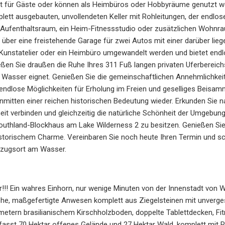
lität für Gäste oder können als Heimbüros oder Hobbyräume genutzt 
lett ausgebauten, unvollendeten Keller mit Rohleitungen, der endlose 
n Aufenthaltsraum, ein Heim-Fitnessstudio oder zusätzlichen Wohnra
 über eine freistehende Garage für zwei Autos mit einer darüber lie
 Kunstatelier oder ein Heimbüro umgewandelt werden und bietet endl
eßen Sie draußen die Ruhe Ihres 311 Fuß langen privaten Uferbereic
asser eignet. Genießen Sie die gemeinschaftlichen Annehmlichkeiten
e endlose Möglichkeiten für Erholung im Freien und geselliges Beisamm
 inmitten einer reichen historischen Bedeutung wieder. Erkunden Si
it verbinden und gleichzeitig die natürliche Schönheit der Umgebung
Southland-Blockhaus am Lake Wilderness 2 zu besitzen. Genießen Si
storischem Charme. Vereinbaren Sie noch heute Ihren Termin und sc
ckzugsort am Wasser.
!! Ein wahres Einhorn, nur wenige Minuten von der Innenstadt von 
he, maßgefertigte Anwesen komplett aus Ziegelsteinen mit unvergess
metern brasilianischem Kirschholzboden, doppelte Tablettdecken, F
fasst 70 Hektar offenes Gelände und 27 Hektar Wald, komplett mit 