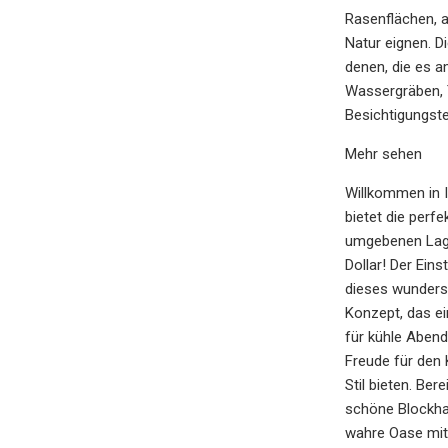
Rasenflächen, 
Natur eignen. D
denen, die es a
Wassergräben, T
Besichtigungste
Mehr sehen
Willkommen in 
bietet die per
umgebenen Lage 
Dollar! Der Ein
dieses wunders
Konzept, das e
für kühle Abend
Freude für den 
Stil bieten. Be
schöne Blockhau
wahre Oase mit