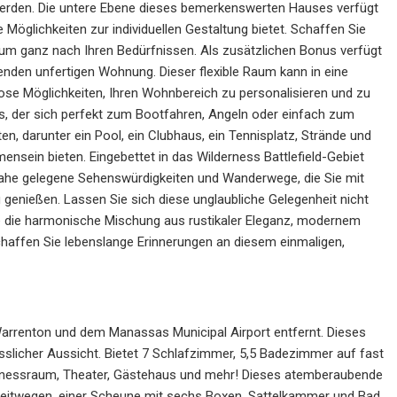
werden. Die untere Ebene dieses bemerkenswerten Hauses verfügt
Möglichkeiten zur individuellen Gestaltung bietet. Schaffen Sie
um ganz nach Ihren Bedürfnissen. Als zusätzlichen Bonus verfügt
genden unfertigen Wohnung. Dieser flexible Raum kann in eine
ose Möglichkeiten, Ihren Wohnbereich zu personalisieren und zu
hs, der sich perfekt zum Bootfahren, Angeln oder einfach zum
, darunter ein Pool, ein Clubhaus, ein Tennisplatz, Strände und
ensein bieten. Eingebettet in das Wilderness Battlefield-Gebiet
e nahe gelegene Sehenswürdigkeiten und Wanderwege, die Sie mit
 genießen. Lassen Sie sich diese unglaubliche Gelegenheit nicht
e die harmonische Mischung aus rustikaler Eleganz, modernem
haffen Sie lebenslange Erinnerungen an diesem einmaligen,
Warrenton und dem Manassas Municipal Airport entfernt. Dieses
licher Aussicht. Bietet 7 Schlafzimmer, 5,5 Badezimmer auf fast
itnessraum, Theater, Gästehaus und mehr! Dieses atemberaubende
Reitwegen, einer Scheune mit sechs Boxen, Sattelkammer und Bad,