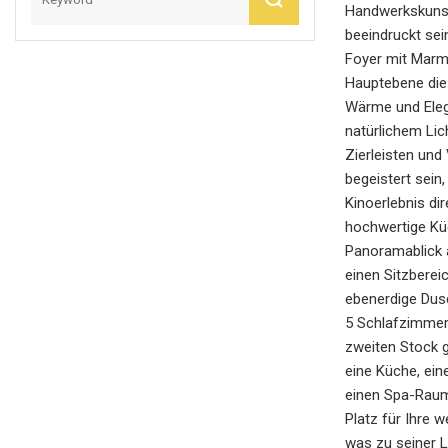
Handwerkskunst
beeindruckt se
Foyer mit Marmo
Hauptebene die
Wärme und Eleg
natürlichem Lic
Zierleisten und
begeistert sein
Kinoerlebnis di
hochwertige Küc
Panoramablick a
einen Sitzberei
ebenerdige Dus
5 Schlafzimmer 
zweiten Stock g
eine Küche, ein
einen Spa-Raum, 
Platz für Ihre 
was zu seiner L