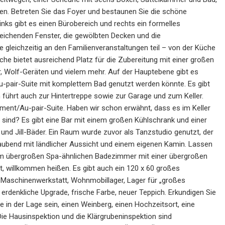
en. Betreten Sie das Foyer und bestaunen Sie die schöne
nks gibt es einen Bürobereich und rechts ein formelles
eichenden Fenster, die gewölbten Decken und die
gleichzeitig an den Familienveranstaltungen teil – von der Küche
e bietet ausreichend Platz für die Zubereitung mit einer großen
, Wolf-Geräten und vielem mehr. Auf der Hauptebene gibt es
Au-pair-Suite mit komplettem Bad genutzt werden könnte. Es gibt
ührt auch zur Hintertreppe sowie zur Garage und zum Keller.
ent/Au-pair-Suite. Haben wir schon erwähnt, dass es im Keller
s sind? Es gibt eine Bar mit einem großen Kühlschrank und einer
 und Jill-Bäder. Ein Raum wurde zuvor als Tanzstudio genutzt, der
raubend mit ländlicher Aussicht und einem eigenen Kamin. Lassen
dem übergroßen Spa-ähnlichen Badezimmer mit einer übergroßen
t, willkommen heißen. Es gibt auch ein 120 x 60 großes
Maschinenwerkstatt, Wohnmobillager, Lager für „großes
 erdenkliche Upgrade, frische Farbe, neuer Teppich. Erkundigen Sie
 in der Lage sein, einen Weinberg, einen Hochzeitsort, eine
Die Hausinspektion und die Klärgrubeninspektion sind