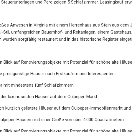
. Steuerunterlagen und Perc zeigen 5 Schlafzimmer. Leasingkau
roßes Anwesen in Virginia mit einem Herrenhaus aus Stein aus dem 
l-Stil, umfangreichen Bauernhof- und Reitanlagen, einem Gästehaus
wurden sorgfältig restauriert und in das historische Register einge
n Blick auf Renovierungsobjekte mit Potenzial für schöne alte Häus
e preisgünstige Häuser nach Erstkäufern und Interessenten
r mit mindestens fünf Schlafzimmern.
e der luxuriösesten Häuser auf dem Culpeper-Markt.
ch kürzlich gelistete Häuser auf dem Culpeper-Immobilienmarkt und 
Culpeper-Häusern mit einer Größe von über 4.000 Quadratmetern.
n Blick auf Renovierungsobjekte mit Potenzial für schöne alte Häus