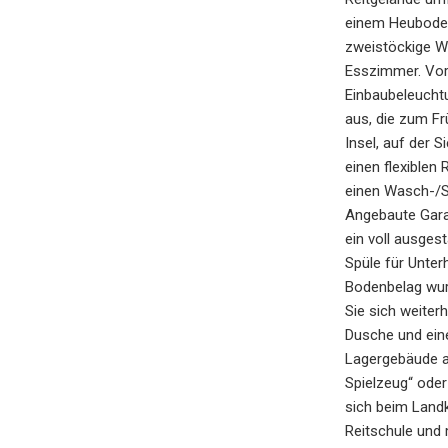
einem Heuboden
zweistöckige We
Esszimmer. Vor
Einbaubeleuchtu
aus, die zum Fr
Insel, auf der 
einen flexiblen
einen Wasch-/S
Angebaute Gara
ein voll ausges
Spüle für Unter
Bodenbelag wurd
Sie sich weite
Dusche und eine
Lagergebäude a
Spielzeug“ oder
sich beim Landk
Reitschule und 