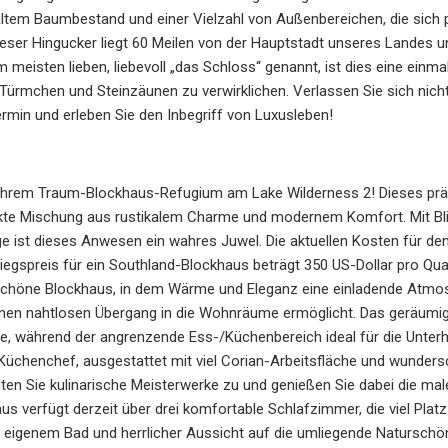
altem Baumbestand und einer Vielzahl von Außenbereichen, die sich
ieser Hingucker liegt 60 Meilen von der Hauptstadt unseres Landes u
m meisten lieben, liebevoll „das Schloss“ genannt, ist dies eine ein
ürmchen und Steinzäunen zu verwirklichen. Verlassen Sie sich nicht
rmin und erleben Sie den Inbegriff von Luxusleben!
Ihrem Traum-Blockhaus-Refugium am Lake Wilderness 2! Dieses präch
fekte Mischung aus rustikalem Charme und modernem Komfort. Mit Bl
ist dieses Anwesen ein wahres Juwel. Die aktuellen Kosten für den 
stiegspreis für ein Southland-Blockhaus beträgt 350 US-Dollar pro Qua
chöne Blockhaus, in dem Wärme und Eleganz eine einladende Atmosp
inen nahtlosen Übergang in die Wohnräume ermöglicht. Das geräumig
e, während der angrenzende Ess-/Küchenbereich ideal für die Unterha
Küchenchef, ausgestattet mit viel Corian-Arbeitsfläche und wunders
reiten Sie kulinarische Meisterwerke zu und genießen Sie dabei die m
s verfügt derzeit über drei komfortable Schlafzimmer, die viel Platz
 eigenem Bad und herrlicher Aussicht auf die umliegende Naturschö