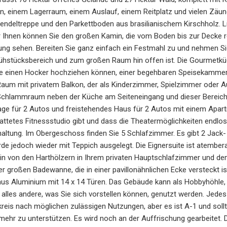
, einem Lagerraum, einem Auslauf, einem Reitplatz und vielen Zäun
ndeltreppe und den Parkettboden aus brasilianischem Kirschholz. Li
 Ihnen können Sie den großen Kamin, die vom Boden bis zur Decke r
ng sehen. Bereiten Sie ganz einfach ein Festmahl zu und nehmen Sie 
ühstücksbereich und zum großen Raum hin offen ist. Die Gourmetküch
Sie einen Hocker hochziehen können, einer begehbaren Speisekammer
 Raum mit privatem Balkon, der als Kinderzimmer, Spielzimmer oder 
chlammraum neben der Küche am Seiteneingang und dieser Bereich f
ge für 2 Autos und freistehendes Haus für 2 Autos mit einem Apartm
tattetes Fitnessstudio gibt und dass die Theatermöglichkeiten endlo
haltung. Im Obergeschoss finden Sie 5 Schlafzimmer. Es gibt 2 Jack-
e jedoch wieder mit Teppich ausgelegt. Die Eignersuite ist atembe
rhin von den Harthölzern in Ihrem privaten Hauptschlafzimmer und 
r großen Badewanne, die in einer pavillonähnlichen Ecke versteckt is
us Aluminium mit 14 x 14 Türen. Das Gebäude kann als Hobbyhöhle, 
 alles andere, was Sie sich vorstellen können, genutzt werden. Jedes
reis nach möglichen zulässigen Nutzungen, aber es ist A-1 und sollte
mehr zu unterstützen. Es wird noch an der Auffrischung gearbeitet. 