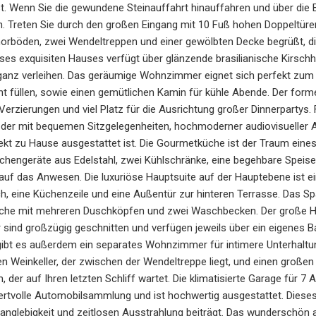
. Wenn Sie die gewundene Steinauffahrt hinauffahren und über die 
in. Treten Sie durch den großen Eingang mit 10 Fuß hohen Doppeltü
rböden, zwei Wendeltreppen und einer gewölbten Decke begrüßt, die 
ses exquisiten Hauses verfügt über glänzende brasilianische Kirsch
anz verleihen. Das geräumige Wohnzimmer eignet sich perfekt zum B
ht füllen, sowie einen gemütlichen Kamin für kühle Abende. Der form
 Verzierungen und viel Platz für die Ausrichtung großer Dinnerpartys
, der mit bequemen Sitzgelegenheiten, hochmoderner audiovisueller 
rekt zu Hause ausgestattet ist. Die Gourmetküche ist der Traum eine
hengeräte aus Edelstahl, zwei Kühlschränke, eine begehbare Speise
uf das Anwesen. Die luxuriöse Hauptsuite auf der Hauptebene ist ei
ch, eine Küchenzeile und eine Außentür zur hinteren Terrasse. Das 
che mit mehreren Duschköpfen und zwei Waschbecken. Der große Hau
sind großzügig geschnitten und verfügen jeweils über ein eigenes Ba
ibt es außerdem ein separates Wohnzimmer für intimere Unterhaltung.
en Weinkeller, der zwischen der Wendeltreppe liegt, und einen groß
der auf Ihren letzten Schliff wartet. Die klimatisierte Garage für 7 A
wertvolle Automobilsammlung und ist hochwertig ausgestattet. Diese
anglebigkeit und zeitlosen Ausstrahlung beiträgt. Das wunderschön 