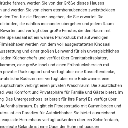
Brücke fahren, werden Sie von der Größe dieses Hauses
ren und werden Sie von einem atemberaubenden zweistöckigen
den Ton für die Eleganz angeben, die Sie erwartet. Die
holzböden, die nahtlos ineinander übergehen und jedem Raum
ewirten und verfügt über große Fenster, die den Raum mit
elle Speisesaal ist ein wahres Prunkstück mit aufwendigen
. Filmliebhaber werden von dem voll ausgestatteten Kinosaal
Ausstattung und einer großen Leinwand für ein unvergleichliches
s jeden Küchenchefs und verfügt über Granitarbeitsplatten,
kammer, eine große Insel und einen Frühstücksbereich mit
n privater Rückzugsort und verfügt über eine Kassettendecke,
Spa-ähnliche Badezimmer verfügt über eine Badewanne, eine
ptschrank verbirgt einen privaten Waschraum. Die zusätzlichen
d, was Komfort und Privatsphäre für Familie und Gäste bietet. Im
 Das Untergeschoss ist bereit für Ihre Party! Es verfügt über
en Aufenthaltsraum. Es gibt ein Fitnessstudio mit Gummiboden und
utos ist ein Paradies für Autoliebhaber. Sie bietet ausreichend
s exquisite Herrenhaus verfügt außerdem über ein Schieferdach,
angelegte Gelände ist eine Oase der Ruhe mit üppigen