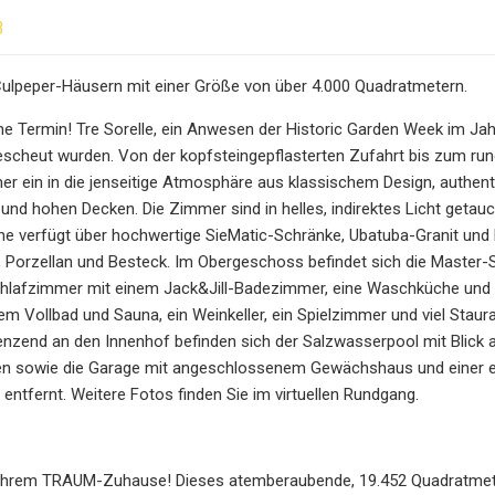
3
Culpeper-Häusern mit einer Größe von über 4.000 Quadratmetern.
ne Termin! Tre Sorelle, ein Anwesen der Historic Garden Week im Jahr
escheut wurden. Von der kopfsteingepflasterten Zufahrt bis zum run
er ein in die jenseitige Atmosphäre aus klassischem Design, authe
und hohen Decken. Die Zimmer sind in helles, indirektes Licht getauc
che verfügt über hochwertige SieMatic-Schränke, Ubatuba-Granit und
 Porzellan und Besteck. Im Obergeschoss befindet sich die Master-
chlafzimmer mit einem Jack&Jill-Badezimmer, eine Waschküche und ei
 Vollbad und Sauna, ein Weinkeller, ein Spielzimmer und viel Stau
nzend an den Innenhof befinden sich der Salzwasserpool mit Blick 
 sowie die Garage mit angeschlossenem Gewächshaus und einer einl
entfernt. Weitere Fotos finden Sie im virtuellen Rundgang.
Ihrem TRAUM-Zuhause! Dieses atemberaubende, 19.452 Quadratmete