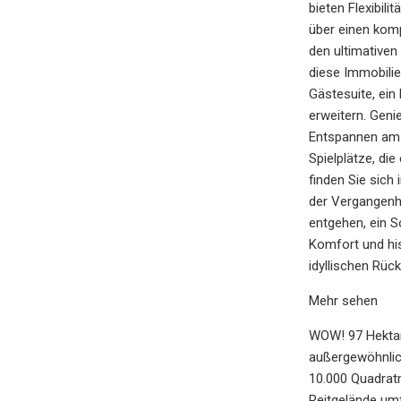
bieten Flexibi
über einen komp
den ultimative
diese Immobilie
Gästesuite, ein
erweitern. Geni
Entspannen am W
Spielplätze, di
finden Sie sich
der Vergangenhe
entgehen, ein 
Komfort und hi
idyllischen Rü
Mehr sehen
WOW! 97 Hektar!
außergewöhnlic
10.000 Quadrat
Reitgelände um