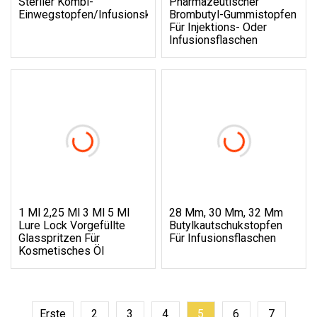
Steriler Kombi-
Pharmazeutischer
Einwegstopfen/Infusionskomponenten
Brombutyl-Gummistopfen
Für Injektions- Oder
Infusionsflaschen
1 Ml 2,25 Ml 3 Ml 5 Ml
28 Mm, 30 Mm, 32 Mm
Lure Lock Vorgefüllte
Butylkautschukstopfen
Glasspritzen Für
Für Infusionsflaschen
Kosmetisches Öl
Erste
2
3
4
5
6
7