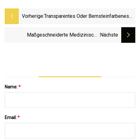
Vorherige:
Transparentes Oder Bernsteinfarbenes
Pharmazeutisches Neutrales
Borosilikatglasröhrchen
Maßgeschneiderte Medizinische
:nächste
Aluminium-Kunststoff-Flip-Tear-Off-
Fläschchenverschlüsse
Name:
*
Email:
*